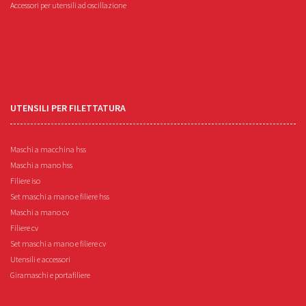
Accessori per utensili ad oscillazione
UTENSILI PER FILETTATURA
Maschi a macchina hss
Maschi a mano hss
Filiere iso
Set maschi a mano e filiere hss
Maschi a mano cv
Filiere cv
Set maschi a mano e filiere cv
Utensili e accessori
Giramaschi e portafiliere