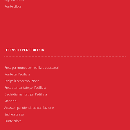
Punte pilota
UTENSILI PER EDILIZIA
Frese per muro e per l'edilizia e accessori
Punte per l'edilizia
Scalpelli per demolizione
Frese diamantate per l'edilizia
Dischi diamantati per l'edilizia
Mandrini
Accessori per utensili ad oscillazione
Seghe a tazza
Punte pilota