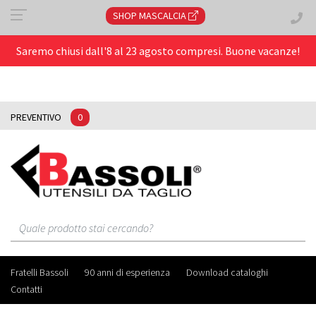
SHOP MASCALCIA
Saremo chiusi dall'8 al 23 agosto compresi. Buone vacanze!
PREVENTIVO
0
Fratelli Bassoli
90 anni di esperienza
Download cataloghi
Contatti