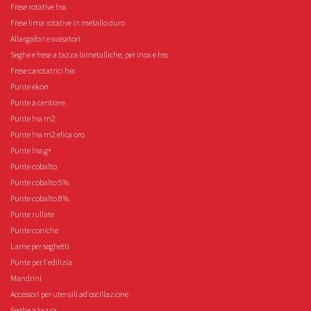
Frese rotative hss
Frese lima rotative in metallo duro
Allargafori e svasatori
Seghe e frese a tazza bimetalliche, per inox e hss
Frese carotatrici hss
Punte ekon
Punte a centrare
Punte hss m2
Punte hss m2 elica oro
Punte hss g+
Punte cobalto
Punte cobalto 5%
Punte cobalto 8%
Punte rullate
Punte coniche
Lame per seghetti
Punte per l'edilizia
Mandrini
Accessori per utensili ad oscillazione
Seghe a tazza