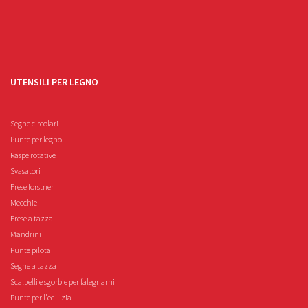
UTENSILI PER LEGNO
Seghe circolari
Punte per legno
Raspe rotative
Svasatori
Frese forstner
Mecchie
Frese a tazza
Mandrini
Punte pilota
Seghe a tazza
Scalpelli e sgorbie per falegnami
Punte per l'edilizia