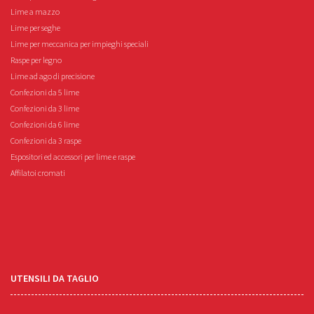
Lime a mazzo
Lime per seghe
Lime per meccanica per impieghi speciali
Raspe per legno
Lime ad ago di precisione
Confezioni da 5 lime
Confezioni da 3 lime
Confezioni da 6 lime
Confezioni da 3 raspe
Espositori ed accessori per lime e raspe
Affilatoi cromati
UTENSILI DA TAGLIO