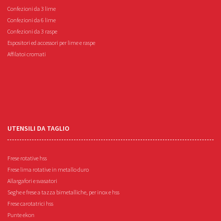
Confezioni da 3 lime
Confezioni da 6 lime
Confezioni da 3 raspe
Espositori ed accessori per lime e raspe
Affilatoi cromati
UTENSILI DA TAGLIO
Frese rotative hss
Frese lima rotative in metallo duro
Allargafori e svasatori
Seghe e frese a tazza bimetalliche, per inox e hss
Frese carotatrici hss
Punte ekon