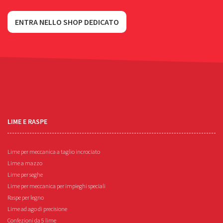
ENTRA NELLO SHOP DEDICATO
LIME E RASPE
Lime per meccanica a taglio incrociato
Lime a mazzo
Lime per seghe
Lime per meccanica per impieghi speciali
Raspe per legno
Lime ad ago di precisione
Confezioni da 5 lime