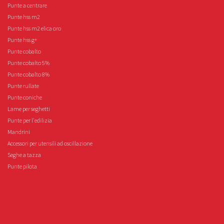
Punte a centrare
Punte hss m2
Punte hss m2 elica oro
Punte hss g+
Punte cobalto
Punte cobalto 5%
Punte cobalto 8%
Punte rullate
Punte coniche
Lame per seghetti
Punte per l'edilizia
Mandrini
Accessori per utensili ad oscillazione
Seghe a tazza
Punte pilota