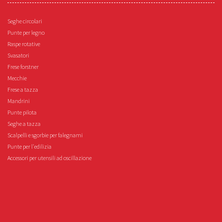
Seghe circolari
Punte per legno
Raspe rotative
Svasatori
Frese forstner
Mecchie
Frese a tazza
Mandrini
Punte pilota
Seghe a tazza
Scalpelli e sgorbie per falegnami
Punte per l'edilizia
Accessori per utensili ad oscillazione