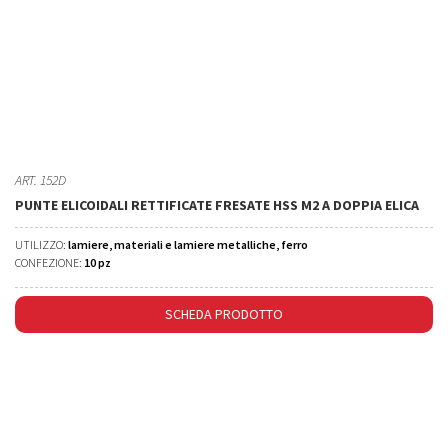
ART. 152D
PUNTE ELICOIDALI RETTIFICATE FRESATE HSS M2 A DOPPIA ELICA
UTILIZZO:
lamiere, materiali e lamiere metalliche, ferro
CONFEZIONE:
10 pz
SCHEDA PRODOTTO