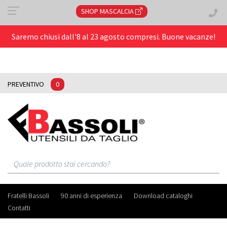
SHOP MASCALCIA
Saremo chiusi dall'8 al 23 agosto compresi. Buone vacanze!
PREVENTIVO
0
Fratelli Bassoli
90 anni di esperienza
Download cataloghi
Contatti