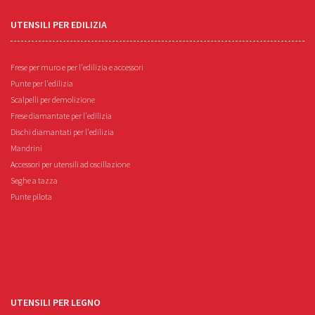
UTENSILI PER EDILIZIA
Frese per muro e per l'edilizia e accessori
Punte per l'edilizia
Scalpelli per demolizione
Frese diamantate per l'edilizia
Dischi diamantati per l'edilizia
Mandrini
Accessori per utensili ad oscillazione
Seghe a tazza
Punte pilota
UTENSILI PER LEGNO