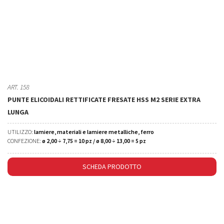
ART. 158
PUNTE ELICOIDALI RETTIFICATE FRESATE HSS M2 SERIE EXTRA
LUNGA
UTILIZZO:
lamiere, materiali e lamiere metalliche, ferro
CONFEZIONE:
ø 2,00 ÷ 7,75 = 10 pz / ø 8,00 ÷ 13,00 = 5 pz
SCHEDA PRODOTTO