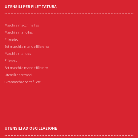
UTENSILI PER FILETTATURA
Maschi a macchina hss
Maschi a mano hss
Filiere iso
Set maschi a mano e filiere hss
Maschi a mano cv
Filiere cv
Set maschi a mano e filiere cv
Utensili e accessori
Giramaschi e portafiliere
UTENSILI AD OSCILLAZIONE