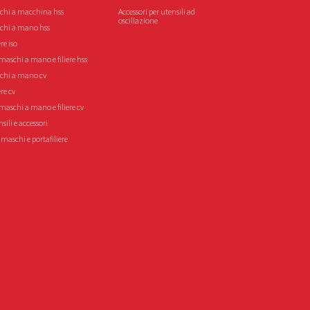
chi a macchina hss
Accessori per utensili ad
oscillazione
chi a mano hss
ere iso
maschi a mano e filiere hss
chi a mano cv
ere cv
maschi a mano e filiere cv
sili e accessori
maschi e portafiliere