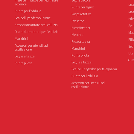
Frese per muro e per l'edilizia e
Seghe circolari
accessori
Mas
Punte per legno
Punte per l'edilizia
Mas
Raspe rotative
Scalpelli per demolizione
Fili
Svasatori
Frese diamantate per l'edilizia
Set 
Frese forstner
Dischi diamantati per l'edilizia
Mas
Mecchie
Mandrini
Fili
Frese a tazza
Accessori per utensili ad
Set 
Mandrini
oscillazione
Uten
Punte pilota
Seghe a tazza
Gira
Seghe a tazza
Punte pilota
Scalpelli e sgorbie per falegnami
Punte per l'edilizia
Accessori per utensili ad
oscillazione