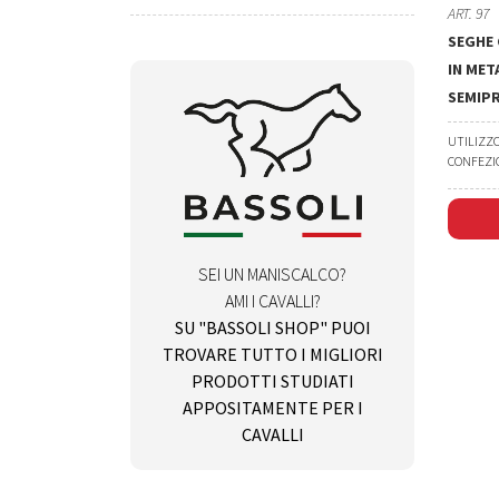
ART. 97
SEGHE 
IN MET
SEMIP
UTILIZZ
CONFEZI
SEI UN MANISCALCO?
AMI I CAVALLI?
SU "BASSOLI SHOP" PUOI
TROVARE TUTTO I MIGLIORI
PRODOTTI STUDIATI
APPOSITAMENTE PER I
CAVALLI