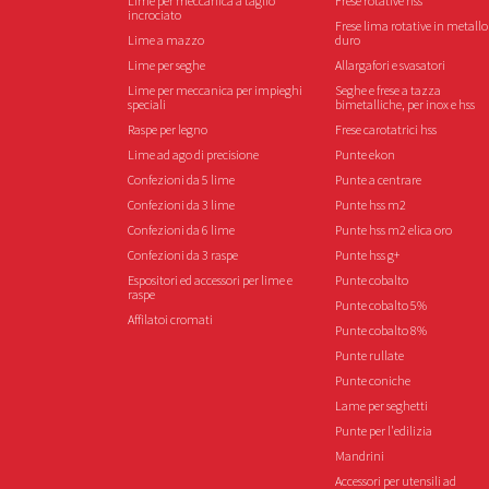
Lime per meccanica a taglio
Frese rotative hss
incrociato
Frese lima rotative in metallo
Lime a mazzo
duro
Lime per seghe
Allargafori e svasatori
Lime per meccanica per impieghi
Seghe e frese a tazza
speciali
bimetalliche, per inox e hss
Raspe per legno
Frese carotatrici hss
Lime ad ago di precisione
Punte ekon
Confezioni da 5 lime
Punte a centrare
Confezioni da 3 lime
Punte hss m2
Confezioni da 6 lime
Punte hss m2 elica oro
Confezioni da 3 raspe
Punte hss g+
Espositori ed accessori per lime e
Punte cobalto
raspe
Punte cobalto 5%
Affilatoi cromati
Punte cobalto 8%
Punte rullate
Punte coniche
Lame per seghetti
Punte per l'edilizia
Mandrini
Accessori per utensili ad