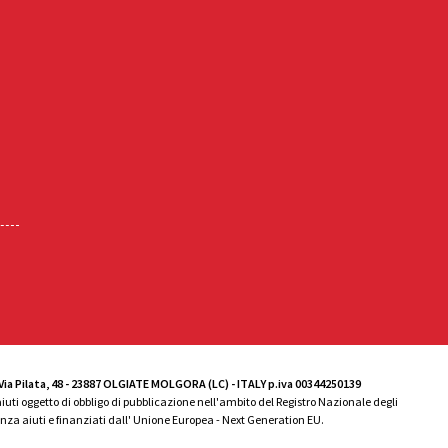
s. Via Pilata, 48 - 23887 OLGIATE MOLGORA (LC) - ITALY p.iva 00344250139
 aiuti oggetto di obbligo di pubblicazione nell'ambito del Registro Nazionale degli
enza aiuti e finanziati dall' Unione Europea - Next Generation EU.