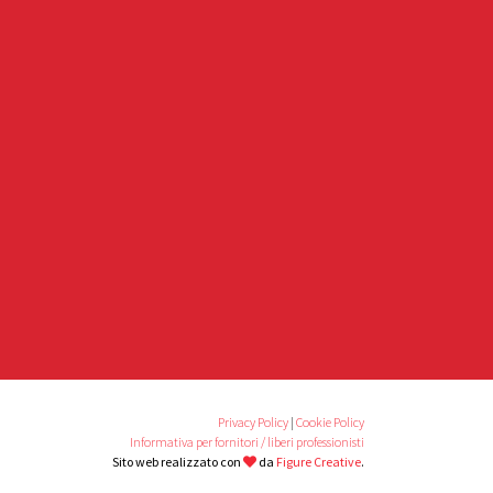
Privacy Policy
|
Cookie Policy
Informativa per fornitori / liberi professionisti
Sito web realizzato con
da
Figure Creative
.