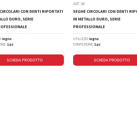
ART. 98
CIRCOLARI CON DENTI RIPORTATI
SEGHE CIRCOLARI CON DENTI RIP
ALLO DURO, SERIE
IN METALLO DURO, SERIE
ROFESSIONALE
PROFESSIONALE
O:
legno
UTILIZZO:
legno
ONE:
1 pz
CONFEZIONE:
1 pz
SCHEDA PRODOTTO
SCHEDA PRODOTTO