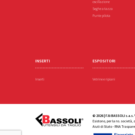
oscillazione
Seghe a tazza
Punte pilota
INSERTI
ESPOSITORI
Inserti
Vetrine e ripiani
© 2026 | F.lli BASSOLI s.a.
Esistono, per la ns. società,
Aiuti di Stato - RNA Traspar