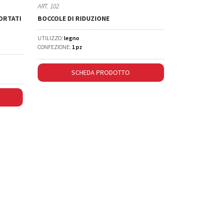
ART. 102
ORTATI
BOCCOLE DI RIDUZIONE
UTILIZZO:
legno
CONFEZIONE:
1 pz
SCHEDA PRODOTTO