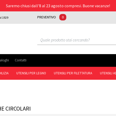
Saremo chiusi dall'8 al 23 agosto compresi. Buone vacanze!
PREVENTIVO
0
al 1929
aloghi
Contatti
ILIZIA
UTENSILI PER LEGNO
UTENSILI PER FILETTATURA
UTENSILI 
E CIRCOLARI