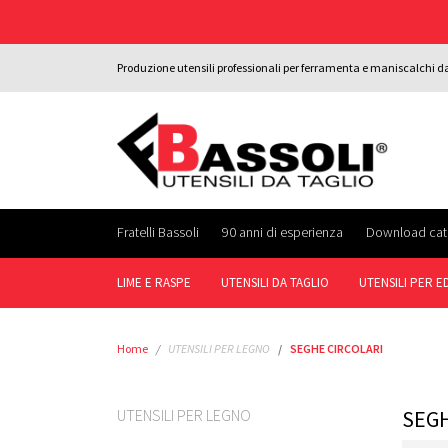
Produzione utensili professionali per ferramenta e maniscalchi d
Fratelli Bassoli
90 anni di esperienza
Download cat
LIME E RASPE
UTENSILI DA TAGLIO
UTENSILI PER ED
Home
UTENSILI PER LEGNO
SEGHE CIRCOLARI
UTENSILI PER LEGNO
SEGH