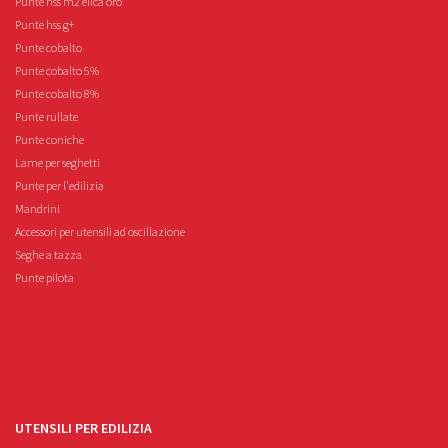
Punte hss m2 elica oro
Punte hss g+
Punte cobalto
Punte cobalto 5%
Punte cobalto 8%
Punte rullate
Punte coniche
Lame per seghetti
Punte per l'edilizia
Mandrini
Accessori per utensili ad oscillazione
Seghe a tazza
Punte pilota
UTENSILI PER EDILIZIA