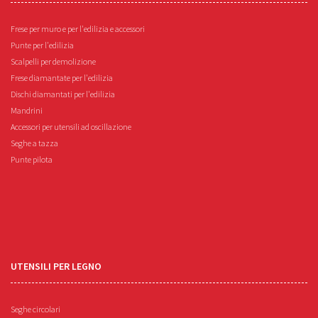
Frese per muro e per l'edilizia e accessori
Punte per l'edilizia
Scalpelli per demolizione
Frese diamantate per l'edilizia
Dischi diamantati per l'edilizia
Mandrini
Accessori per utensili ad oscillazione
Seghe a tazza
Punte pilota
UTENSILI PER LEGNO
Seghe circolari