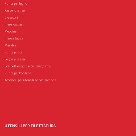
Punte per legno
Raspe rotative
Svasatori
Frese forstner
Mecchie
Frese a tazza
Mandrini
Punte pilota
Seghe a tazza
Scalpelli e sgorbie per falegnami
Punte per l'edilizia
Accessori per utensili ad oscillazione
UTENSILI PER FILETTATURA