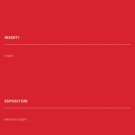
INSERTI
Inserti
ESPOSITORI
Vetrine e ripiani