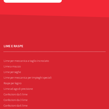
LIME E RASPE
Lime per meccanica a taglio incrociato
Lime a mazzo
Lime per seghe
Lime per meccanica per impieghi speciali
Raspe per legno
Lime ad ago di precisione
Confezioni da 5 lime
Confezioni da 3 lime
Confezioni da 6 lime