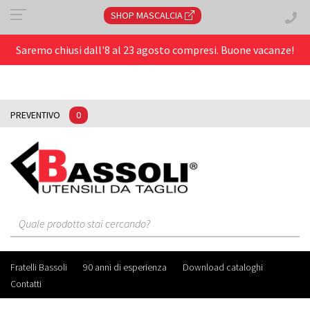
SHOP MASCALCIA
Saremo chiusi dall'8 al 23 agosto compresi. Buone vacanze!
PREVENTIVO
0
Fratelli Bassoli
90 anni di esperienza
Download cataloghi
Contatti