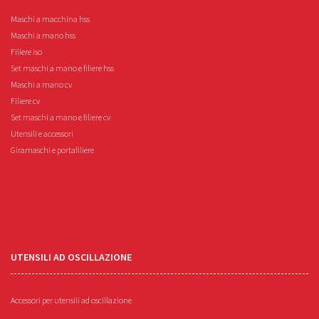
Maschi a macchina hss
Maschi a mano hss
Filiere iso
Set maschi a mano e filiere hss
Maschi a mano cv
Filiere cv
Set maschi a mano e filiere cv
Utensili e accessori
Giramaschi e portafiliere
UTENSILI AD OSCILLAZIONE
Accessori per utensili ad oscillazione