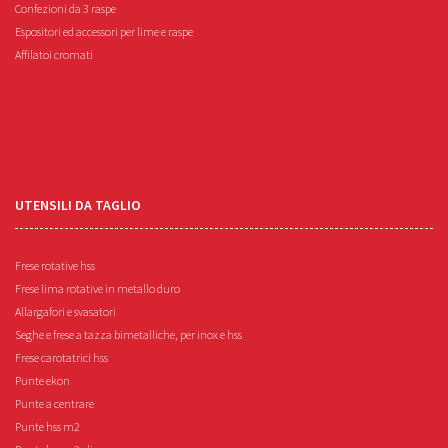
Confezioni da 3 raspe
Espositori ed accessori per lime e raspe
Affilatoi cromati
UTENSILI DA TAGLIO
Frese rotative hss
Frese lima rotative in metallo duro
Allargafori e svasatori
Seghe e frese a tazza bimetalliche, per inox e hss
Frese carotatrici hss
Punte ekon
Punte a centrare
Punte hss m2