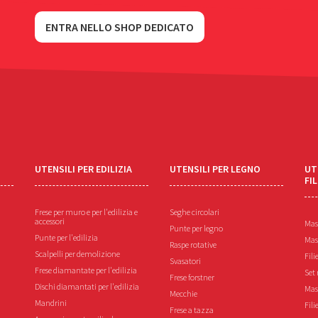
ENTRA NELLO SHOP DEDICATO
UTENSILI PER EDILIZIA
UTENSILI PER LEGNO
UT
FI
Frese per muro e per l'edilizia e
Seghe circolari
accessori
Mas
Punte per legno
Punte per l'edilizia
Mas
Raspe rotative
Scalpelli per demolizione
Fili
Svasatori
Frese diamantate per l'edilizia
Set 
Frese forstner
Dischi diamantati per l'edilizia
Mas
Mecchie
Mandrini
Fili
Frese a tazza