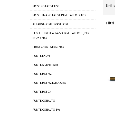
Utili
FRESE ROTATIVE HSS
FRESE LIMA ROTATIVE IN METALLO DURO
Filtr
ALLARGAFORI E SVASATORI
SEGHE E FRESE A TAZZA BIMETALLICHE, PER
INOX E HSS
FRESE CAROTATRICI HSS
PUNTE EKON
PUNTE A CENTRARE
PUNTE HSS M2
PUNTE HSS M2 ELICA ORO
PUNTE HSS G+
PUNTE COBALTO
PUNTE COBALTO 5%