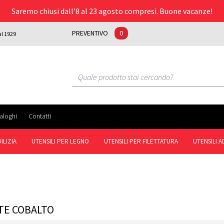
Saremo chiusi dall'8 al 23 agosto compresi. Buone vacanze!
PREVENTIVO
0
al 1929
aloghi
Contatti
ILIZIA
UTENSILI PER LEGNO
UTENSILI PER FILETTATURA
UTENSILI 
TE COBALTO