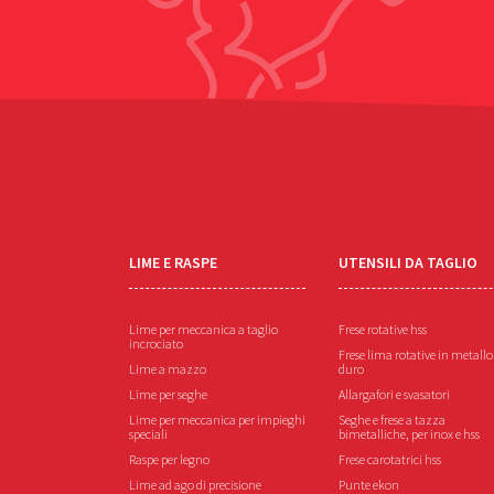
LIME E RASPE
UTENSILI DA TAGLIO
Lime per meccanica a taglio
Frese rotative hss
incrociato
Frese lima rotative in metallo
Lime a mazzo
duro
Lime per seghe
Allargafori e svasatori
Lime per meccanica per impieghi
Seghe e frese a tazza
speciali
bimetalliche, per inox e hss
Raspe per legno
Frese carotatrici hss
Lime ad ago di precisione
Punte ekon