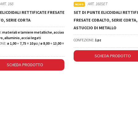
ART. 168
ART. 168SET
NEWS
ELICOIDALI RETTIFICATE FRESATE
SET DI PUNTE ELICOIDALI RETTIF
O, SERIE CORTA
FRESATE COBALTO, SERIE CORTA,
ASTUCCIO DI METALLO
O:
materiali e lamiere metalliche, acciao
ro, alluminio, acciai legati
CONFEZIONE:
1 pz
ONE:
ø 1,00 ÷ 7,75 = 10 pz / ø 8,00 ÷ 13,00 =
SCHEDA PRODOTTO
SCHEDA PRODOTTO