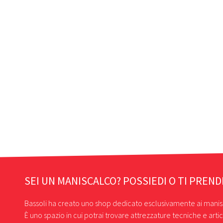
SEI UN MANISCALCO? POSSIEDI O TI PREND
Bassoli ha creato uno shop dedicato esclusivamente ai manis
È uno spazio in cui potrai trovare attrezzature tecniche e artic