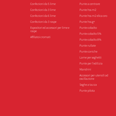
Confezioni da 5 lime
Punte a centrare
Confezioni da 3 lime
Punte hss m2
Confezioni da 6 lime
Punte hss m2 elica oro
Confezioni da 3 raspe
Punte hss g+
Espositori ed accessori per lime e
Punte cobalto
raspe
Punte cobalto 5%
Affilatoi cromati
Punte cobalto 8%
Punte rullate
Punte coniche
Lame per seghetti
Punte per l'edilizia
Mandrini
Accessori per utensili ad
oscillazione
Seghe a tazza
Punte pilota