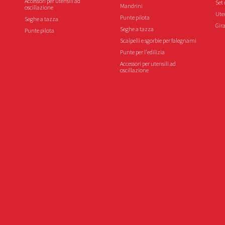
Accessori per utensili ad
Set 
Mandrini
oscillazione
Uten
Punte pilota
Seghe a tazza
Gira
Seghe a tazza
Punte pilota
Scalpelli e sgorbie per falegnami
Punte per l'edilizia
Accessori per utensili ad
oscillazione