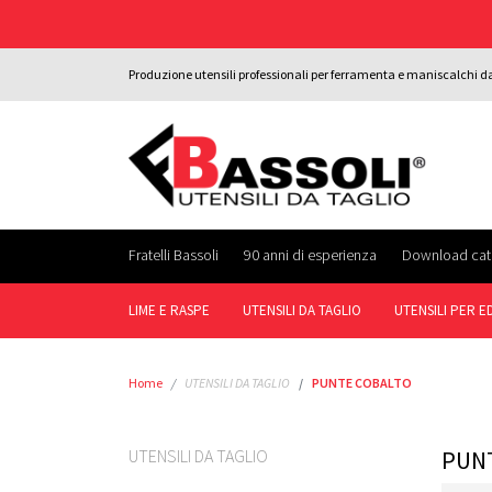
Produzione utensili professionali per ferramenta e maniscalchi d
Fratelli Bassoli
90 anni di esperienza
Download cat
LIME E RASPE
UTENSILI DA TAGLIO
UTENSILI PER ED
Home
UTENSILI DA TAGLIO
PUNTE COBALTO
UTENSILI DA TAGLIO
PUN