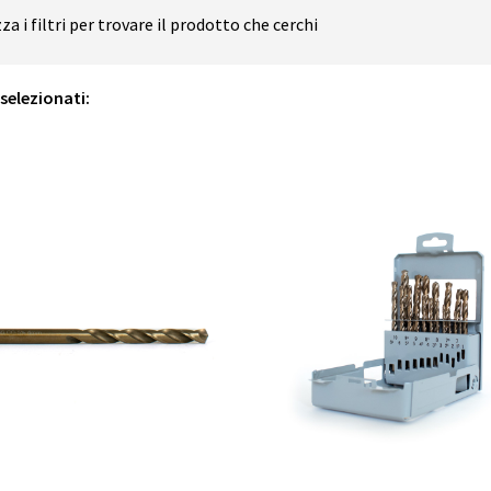
zza i filtri per trovare il prodotto che cerchi
i selezionati: