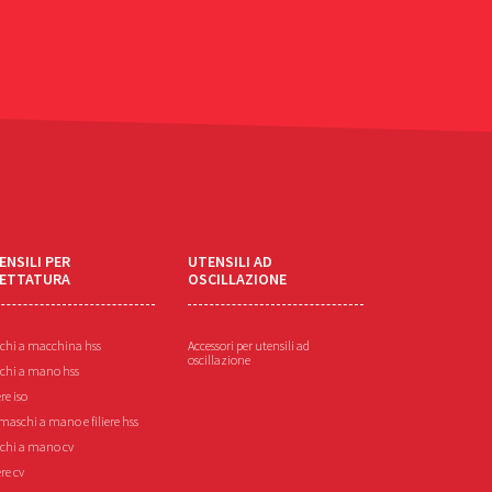
ENSILI PER
UTENSILI AD
LETTATURA
OSCILLAZIONE
chi a macchina hss
Accessori per utensili ad
oscillazione
chi a mano hss
ere iso
maschi a mano e filiere hss
chi a mano cv
ere cv